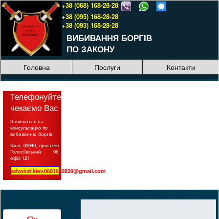
+38 (068) 168-28-28
+38 (095) 168-28-28
+38 (093) 168-28-28
ВИБИВАННЯ БОРГІВ
ПО ЗАКОНУ
Головна
Послуги
Контакти
Телефонуйте,
чекаємо Вас
Запишіться на
консультацію по
вибиванню боргів
Київ, 03040, проспект
Голосіївський 96,
офіс 121
advokat.kiev.0681682828@gmail.com
>