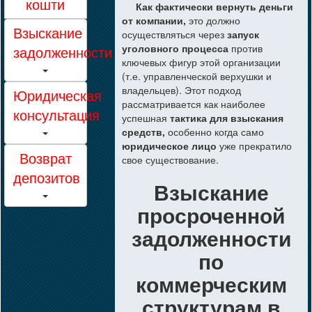
кошти
Как фактически вернуть деньги
от компании,
это должно
Взыскание
осуществляться через
запуск
уголовного процесса
против
задолженности
ключевых фигур этой организации
(т.е. управленческой верхушки и
владельцев). Этот подход
Юридическая
рассматривается как наиболее
консультация
успешная
тактика для взыскания
средств,
особенно когда само
юридическое лицо
уже прекратило
Возврат
свое существование.
депозитов
Взыскание
просроченной
задолженности
по
коммерческим
структурам в