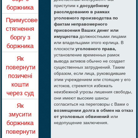
приступим к
досудебному
боржника
расследованию в рамках
уголовного производства по
Примусове
фактам неправомерного
стягнення
присвоения Ваших денег или
боргу з
имущества
должностными лицами
или владельцами этого юрлица. В
боржника
плоскости
уголовного права,
установление временных рамок
Як
вывода активов обычно не создает
повернути
существенных затруднений. Таким
образом, если лица, руководившие
позичені
этим учреждением или стоящие у его
кошти
истоков, стремятся избежать
через суд
неизбежной угрозы лишения свободы,
они имеют высокие шансы
Як
согласиться на переговоры с Вами о
возмещении долга в обмен на отказ
змусити
от уголовных обвинений
или
боржника
недопущение заключения.
повернути