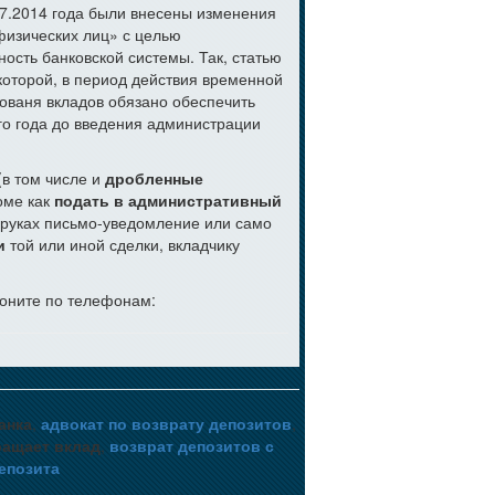
07.2014 года были внесены изменения
физических лиц» с целью
ость банковской системы. Так, статью
которой, в период действия временной
ваня вкладов обязано обеспечить
го года до введения администрации
(в том числе и
дробленные
роме как
подать в административный
 руках письмо-уведомление или само
и
той или иной сделки, вкладчику
воните по телефонам:
анка
,
адвокат по возврату депозитов
,
ращает вклад
,
возврат депозитов с
епозита