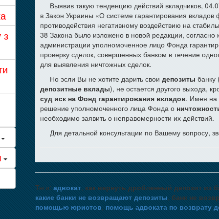
Выявив такую тенденцию действий вкладчиков, 04.
ка
в Закон Украины «О системе гарантирования вкладов 
противодействия негативному воздействию на стабильн
 з
38 Закона было изложено в новой редакции, согласно 
администрации уполномоченное лицо Фонда гарантиро
проверку сделок, совершенных банком в течение одно
для выявления ничтожных сделок.
ти
Но эсли Вы не хотите дарить свои
депозиты
банку 
депозитные вклады
), не остается другого выхода, к
суд иск на Фонд гарантирования вкладов
. Имея на
решение уполномоченного лица Фонда о
ничтожност
необходимо заявить о неправомерности их действий.
Для детальной консультации по Вашему вопросу, з
я
Теги:
адвокат
,
как вернуть дробленный депозит из б
какие банки не возвращают депозиты
,
банк не возв
помощью юристов
,
помощь адвоката по возврату д