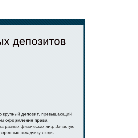
Стягнення заборгованості через 
ых депозитов
то крупный
депозит
, превышающий
тем
оформления права
а разных физических лиц. Зачастую
веренные вкладчику люди.