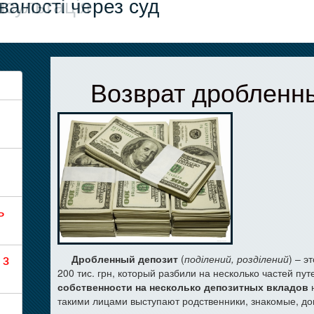
ваності через суд
тація
Возврат дробленн
ь
 з
Дробленный депозит
(
поділений, розділений
) – э
200 тис. грн, который разбили на несколько частей пу
собственности на несколько депозитных вкладов
н
такими лицами выступают родственники, знакомые, до